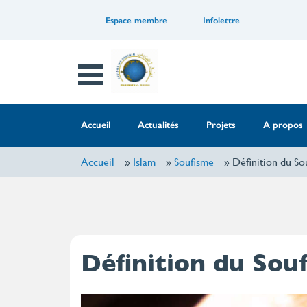
Aller
Menu
Espace membre
Infolettre
au
contenu
of
principal
Open
the
Menu
top
Menu
Accueil
Actualités
Projets
A propos
header
principale
Accueil
Islam
Soufisme
Définition du So
Définition du Sou