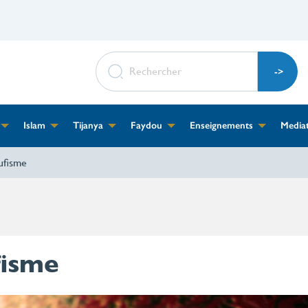
RECHERCHER
Islam
Tijanya
Faydou
Enseignements
Media
ufisme
fisme