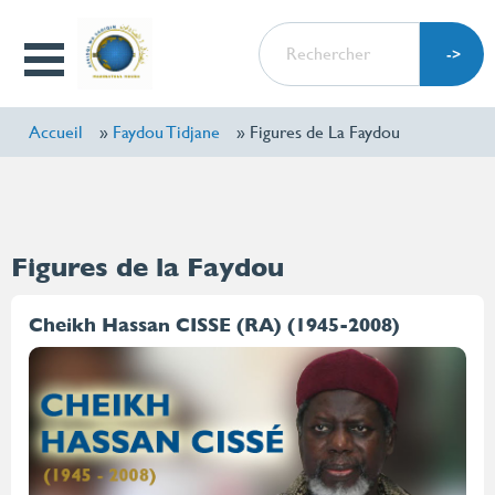
Aller
RECHERCHER
au
Open
contenu
Menu
principal
Accueil
Faydou Tidjane
Figures de La Faydou
Figures de la Faydou
Cheikh Hassan CISSE (RA) (1945-2008)