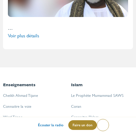
…
Voir plus détails
Enseignements
Islam
Cheikh Ahmad Tijane
Le Prophète Mumammad SAWS
Connaitre la voie
Coran
Wird Tijane
Connaitre l’Islam
Menu
Écouter la radio
Faire un don
Lire
Figures de la voie
Invocations
mileu