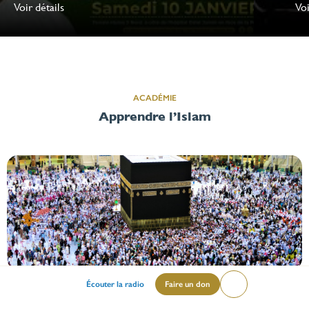
Voir détails
Voi
ACADÉMIE
Apprendre l’Islam
Menu
Écouter la radio
Faire un don
Lire
Islam
mileu