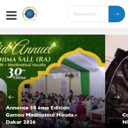
Aller
RECHERCHER
au
Open
contenu
Menu
principal
Annonce 30 ème Edition
Gamou Madinatoul Houda -
Co
Dakar 2026
N