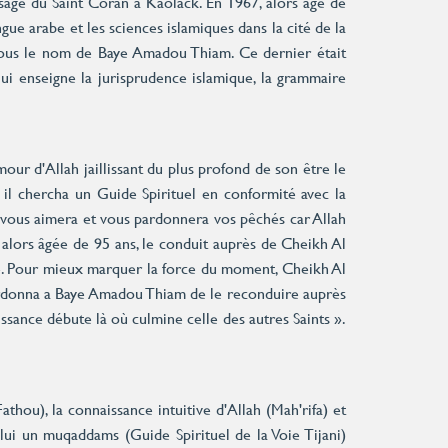
issage du Saint Coran à Kaolack. En 1967, alors âgé de
gue arabe et les sciences islamiques dans la cité de la
 sous le nom de Baye Amadou Thiam. Ce dernier était
i enseigne la jurisprudence islamique, la grammaire
ur d'Allah jaillissant du plus profond de son être le
, il chercha un Guide Spirituel en conformité avec la
ah vous aimera et vous pardonnera vos pêchés car Allah
alors âgée de 95 ans, le conduit auprès de Cheikh Al
ie. Pour mieux marquer la force du moment, Cheikh Al
et ordonna a Baye Amadou Thiam de le reconduire auprès
ssance débute là où culmine celle des autres Saints ».
Fathou), la connaissance intuitive d'Allah (Mah'rifa) et
lui un muqaddams (Guide Spirituel de la Voie Tijani)