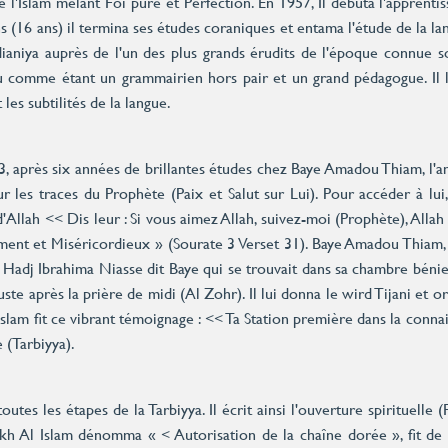
e l'Islam mêlant Foi pure et Perfection. En 1957, Il débuta l'apprent
s (16 ans) il termina ses études coraniques et entama l'étude de la lan
dianiya auprès de l'un des plus grands érudits de l'époque connue
 comme étant un grammairien hors pair et un grand pédagogue. Il lu
 les subtilités de la langue.
, après six années de brillantes études chez Baye Amadou Thiam, l'amo
r les traces du Prophète (Paix et Salut sur Lui). Pour accéder à lui
d'Allah << Dis leur : Si vous aimez Allah, suivez-moi (Prophète), All
ment et Miséricordieux » (Sourate 3 Verset 31). Baye Amadou Thiam, 
l Hadj Ibrahima Niasse dit Baye qui se trouvait dans sa chambre bén
uste après la prière de midi (Al Zohr). Il lui donna le wird Tijani 
am fit ce vibrant témoignage : << Ta Station première dans la connai
 (Tarbiyya).
tes les étapes de la Tarbiyya. Il écrit ainsi l'ouverture spirituelle (
eikh Al Islam dénomma « < Autorisation de la chaîne dorée », fit de 