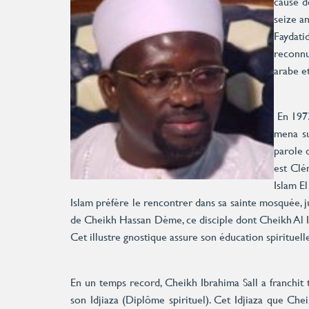
cause d
seize an
Faydati
reconnu
arabe et
En 1973
mena su
parole 
est Clé
Islam E
Islam préfère le rencontrer dans sa sainte mosquée, j
de Cheikh Hassan Dème, ce disciple dont Cheikh Al Isl
Cet illustre gnostique assure son éducation spirituelle
En un temps record, Cheikh Ibrahima Sall a franchit tou
son Idjiaza (Diplôme spirituel). Cet Idjiaza que Ch