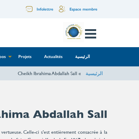
تجاوز
Menu
Infolettre
Espace membre
إلى
المحتوى
of
الرئيسي
Open
the
Menu
top
Menu
الرئيسية
Actualités
Projets
pos
header
principale
الرئيسية
Cheikh Ibrahima Abdallah Sall
ahima Abdallah Sall
vertueuse. Celle-ci s'est entièrement consacrée à la