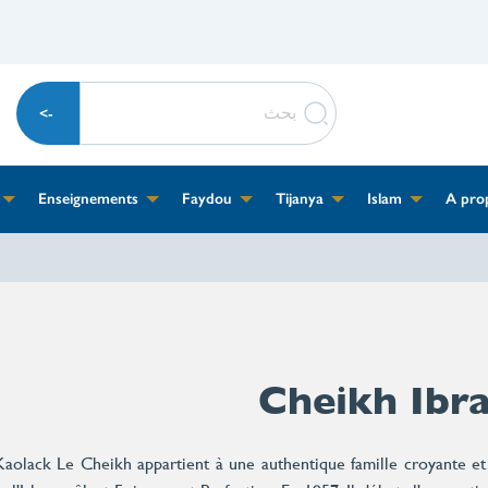
u
بحث
f
e
Enseignements
Faydou
Tijanya
Islam
A pro
t
r
Cheikh Ibr
aolack Le Cheikh appartient à une authentique famille croyante et 