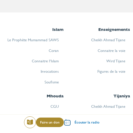
Islam
Enseignements
Le Prophète Mumammad SAWS
Cheikh Ahmad Tijane
Coran
Connaitre la voie
Connaitre l’Islam
Wird Tijane
Invocations
Figures de la voie
Soufisme
Mhouda
Tijaniya
CGU
Cheikh Ahmad Tijane
Connaitre la voie
Menu
Faire un don
Écouter la radio
Lire
Wird Tijane
mileu