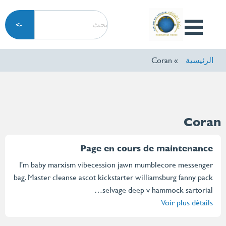
تجاوز
بحث
إلى
Open
المحتوى
Menu
الرئيسي
الرئيسية
Coran
Coran
Page en cours de maintenance
I'm baby marxism vibecession jawn mumblecore messenger
bag. Master cleanse ascot kickstarter williamsburg fanny pack
selvage deep v hammock sartorial…
Voir plus détails