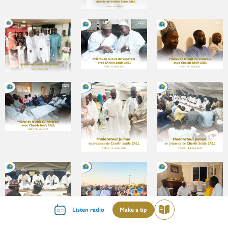
Menu
Listen radio
Make a tip
Read
mileu