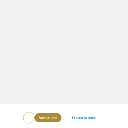
Menu
Faire un don
Écouter la radio
Lire
Islam
Enseignements
mileu