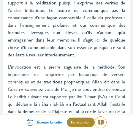
support à la méditation puisqu'il exprime des vérités de
l'ordre initiatique. Le maître ne communique pas la
connaissance d'une façon comparable à celle du professeur
dans l'enseignement profane, et qui communique des
formules livresques aux élèves qu'ils n'auront qu'à
emmagasiner dans leur mémoire. Il s'agit ici de quelque
chose d'incommunicable dans son essence puisque ce sont
des états à réaliser intérieurement.
L'invocation est la pierre angulaire de la méthode. Son
importance est rapportée par beaucoup de versets
coraniques et de traditions prophétiques. Allah dit dans le
Coran « souvenez-vous de Moi, Je me souviendrai de vous. »
Le hadith suivant est rapporté par Ibn 'Umar (RA) : « Celui
qui déclame lâ ilâha illal-lâh en l'actualisant, Allah l'installe
dans la demeure de la Majesté et lui accorde la vision de sa
Face. » D'après le Prophète (SAS) « le cœur rouille comme
Menu
Écouter la radio
Faire un don
Lire
le fer ; l'invocation (zikr) l'en débarrasse, à l'image du feu par
mileu