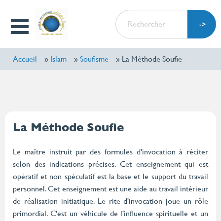
Aller
RECHERCHER
au
Open
contenu
Menu
principal
Accueil
Islam
Soufisme
La Méthode Soufie
La Méthode Soufie
Le maître instruit par des formules d'invocation à réciter
selon des indications précises. Cet enseignement qui est
opératif et non spéculatif est la base et le support du travail
personnel. Cet enseignement est une aide au travail intérieur
de réalisation initiatique. Le rite d'invocation joue un rôle
primordial. C'est un véhicule de l'influence spirituelle et un