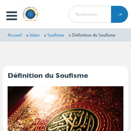
Aller
RECHERCHER
au
Open
contenu
Menu
principal
Accueil
Islam
Soufisme
Définition du Soufisme
Définition du Soufisme