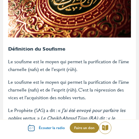
Définition du Soufisme
Le soufisme est le moyen qui permet la purification de l'âme
charnelle (nafs) et de l'esprit (rûh).
Le soufisme est le moyen qui permet la purification de l'âme
charnelle (nafs) et de l'esprit (rûh). C'est la répression des
vices et l'acquisition des nobles vertus.
Le Prophète (SAS) a dit : «
J'ai été envoyé pour parfaire les
nobles vertus. » Le Cheikh Ahmad Tijan (RA) dit : « le
Menu
soufisme consiste à suivre les recommandations divines, à
Écouter la radio
Faire un don
Lire
abandonner ses interdits dans ce qui est manifeste ou caché,
mileu