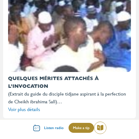
QUELQUES MÉRITES ATTACHÉS À
L’INVOCATION
(Extrait du guide du disciple tidjane aspirant à la perfection
de Cheikh ibrahima Sall)…
Voir plus détails
Menu
Listen radio
Make a tip
Read
Pourquoi faut-il un Maitre spirituel dans cette
mileu