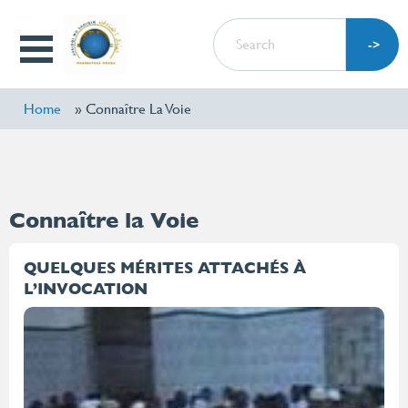
Skip
SEARCH
to
Open
main
Menu
content
Home
Connaître La Voie
Connaître la Voie
QUELQUES MÉRITES ATTACHÉS À
L’INVOCATION